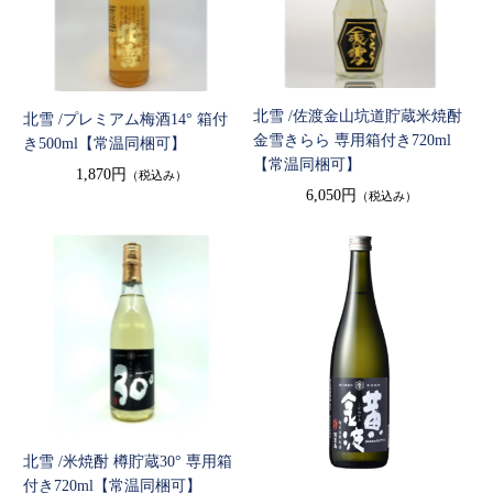
北雪 /佐渡金山坑道貯蔵米焼酎
北雪 /プレミアム梅酒14° 箱付
金雪きらら 専用箱付き720ml
き500ml【常温同梱可】
【常温同梱可】
1,870円
（税込み）
6,050円
（税込み）
北雪 /米焼酎 樽貯蔵30° 専用箱
付き720ml【常温同梱可】