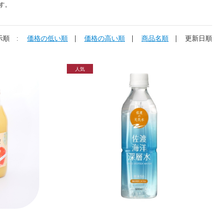
す。
示順 :
価格の低い順
価格の高い順
商品名順
更新日順