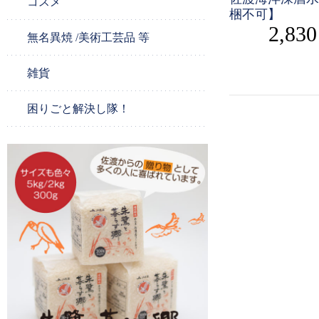
コスメ
梱不可】
2,83
無名異焼 /美術工芸品 等
雑貨
困りごと解決し隊！