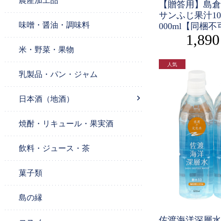
農産加工品
【贈答用】島倉
サンふじ果汁10
味噌・醤油・調味料
000ml【同梱不
1,89
米・野菜・果物
乳製品・パン・ジャム
日本酒（地酒）
焼酎・リキュール・果実酒
飲料・ジュース・茶
菓子類
島の縁
佐渡海洋深層水5