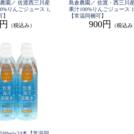
農園／ 佐渡西三川産
島倉農園／ 佐渡・西三川産
0%りんごジュース 1,
果汁100%りんごジュース 1,0
可】
【常温同梱可】
0円
900円
（税込み）
（税込み
00ml×24本【常温同