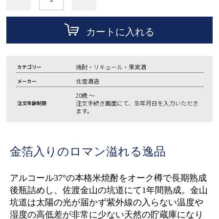
カートに入れる
焼酎・リキュール・果実酒
カテゴリー
北雪酒造
メーカー
20歳 ～
注文手続き画面にて、生年月日を入力いただき
注文年齢制限
ます。
金箔入りのロマン溢れる逸品
アルコール37°の本格米焼酎をオーク樽で長期熟成
後瓶詰めし、佐渡金山の坑道にて1年間熟成。
金山
坑道は太陽の光が届かず紫外線の入らない温度や
湿度の高低差が非常に少ない天然の貯蔵庫になり