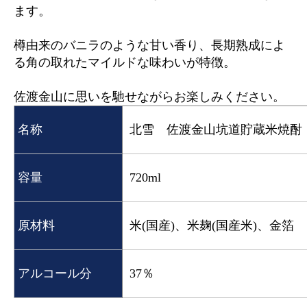
ます。
樽由来のバニラのような甘い香り、長期熟成によ
る角の取れたマイルドな味わいが特徴。
佐渡金山に思いを馳せながらお楽しみください。
名称
北雪 佐渡金山坑道貯蔵米焼酎
容量
720ml
原材料
米(国産)、米麹(国産米)、金箔
アルコール分
37％