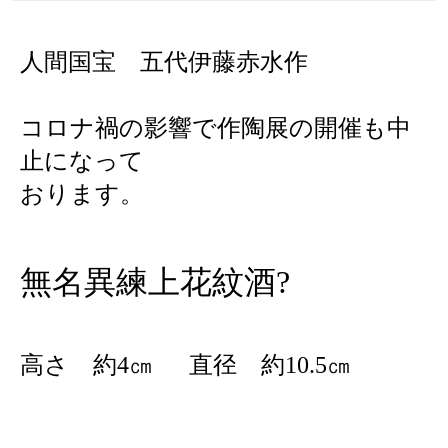
人間国宝 五代伊藤赤水作
コロナ禍の影響で作陶展の開催も中
止に
なって
おります。
無名異練上花紋酒?
高さ 約
4
㎝
直径 約
10.5
㎝