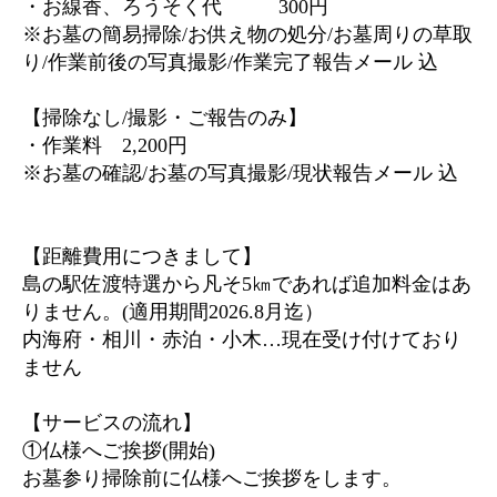
・お線香、ろうそく代 300円
※お墓の簡易掃除/お供え物の処分/お墓周りの草取
り/作業前後の写真撮影/作業完了報告メール 込
【掃除なし/撮影・ご報告のみ】
・作業料 2,200円
※お墓の確認/お墓の写真撮影/現状報告メール 込
【距離費用につきまして】
島の駅佐渡特選から凡そ5㎞であれば追加料金はあ
りません。(適用期間2026.8月迄）
内海府・相川・赤泊・小木…現在受け付けており
ません
【サービスの流れ】
①仏様へご挨拶(開始)
お墓参り掃除前に仏様へご挨拶をします。