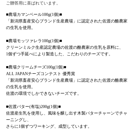
ご贈答用に喜ばれています。
■農場カマンベール100g(1個)■
「新潟県畜産安心ブランド生産農場」に認定された佐渡の酪農家
の生乳を使用。
■農場モッツァレラ100g(1個)■
クリーンミルク生産認定農場の佐渡の酪農家の生乳を原料に、
1個ずつ手延べにより製造した、こだわりのチーズです。
■農場クリームチーズ100g(1個)■
ALL JAPANチーズコンテスト 優秀賞
「新潟県畜産安心ブランド生産農場」に認定された佐渡の酪農家
の生乳を使用。
佐渡の環境でしかできないチーズです。
■佐渡バター(有塩)200g(1個)■
佐渡産生乳を使用し、風味を醸し出す木製バターチャーンでチャ
ーニングし、
さらに1個ずつワーキング、成型しています。