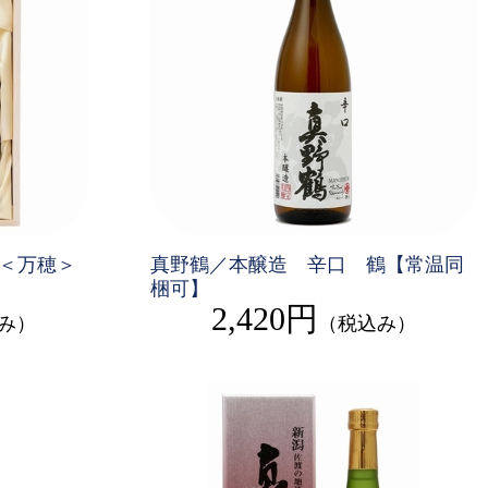
醸＜万穂＞
真野鶴／本醸造 辛口 鶴【常温同
梱可】
2,420円
み）
（税込み）