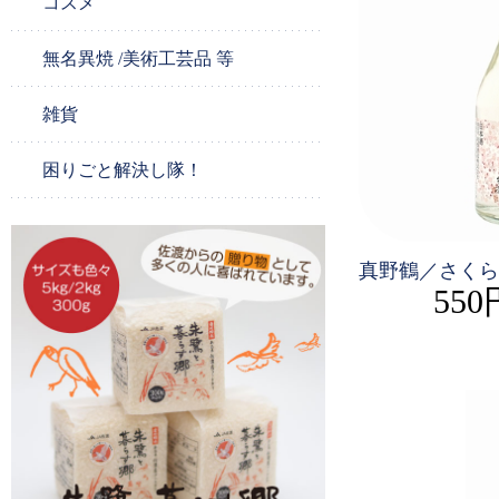
コスメ
無名異焼 /美術工芸品 等
雑貨
困りごと解決し隊！
真野鶴／さくら
550