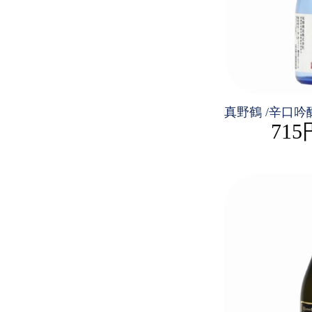
真野鶴 /辛口
715