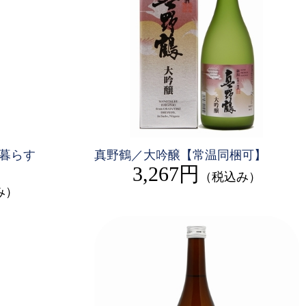
暮らす
真野鶴／大吟醸【常温同梱可】
3,267円
（税込み）
み）