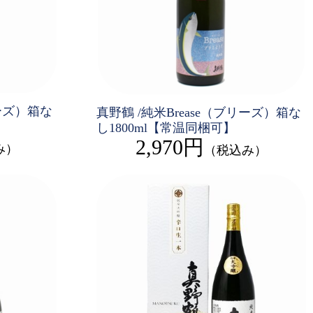
リーズ）箱な
真野鶴 /純米Brease（ブリーズ）箱な
し1800ml【常温同梱可】
2,970円
み）
（税込み）