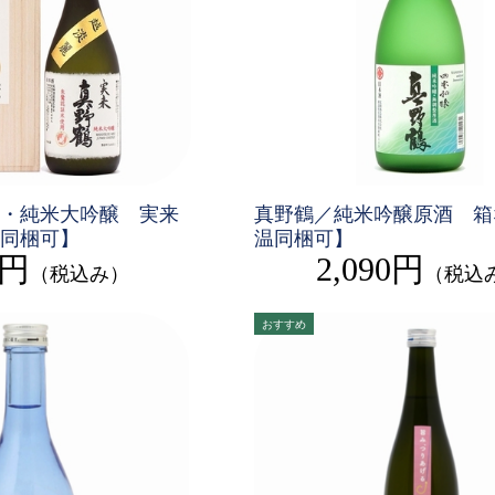
・純米大吟醸 実来
真野鶴／純米吟醸原酒 箱
同梱可】
温同梱可】
0円
2,090円
（税込み）
（税込