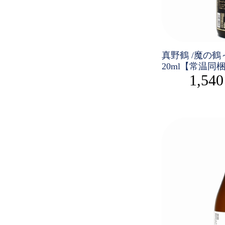
真野鶴 /魔の鶴～De
20ml【常温同
1,54