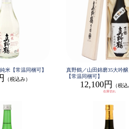
純米【常温同梱可】
真野鶴／山田錦磨35大吟
円
【常温同梱可】
（税込み）
12,100円
（税込
在庫切れ