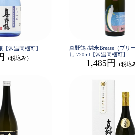
真野鶴 /純米Brease（ブ
吟醸【常温同梱可】
し 720ml【常温同梱可】
円
（税込み）
1,485円
（税込