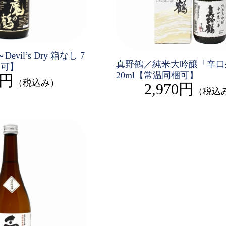
vil’s Dry 箱なし 7
真野鶴／純米大吟醸「辛口
梱可】
20ml【常温同梱可】
0円
（税込み）
2,970円
（税込