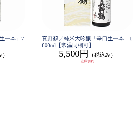
生一本」7
真野鶴／純米大吟醸「辛口生一本」1
800ml【常温同梱可】
5,500円
み）
（税込み）
在庫切れ