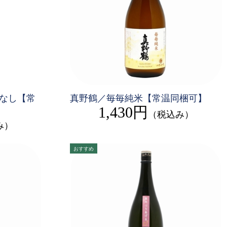
なし【常
真野鶴／毎毎純米【常温同梱可】
1,430円
（税込み）
み）