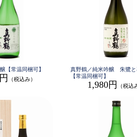
醸【常温同梱可】
真野鶴／純米吟醸 朱鷺と
0円
【常温同梱可】
（税込み）
1,980円
（税込