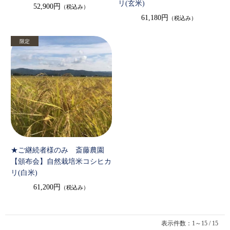
リ(玄米)
52,900円
（税込み）
61,180円
（税込み）
★ご継続者様のみ 斎藤農園
【頒布会】自然栽培米コシヒカ
リ(白米)
61,200円
（税込み）
表示件数：1～15 / 15