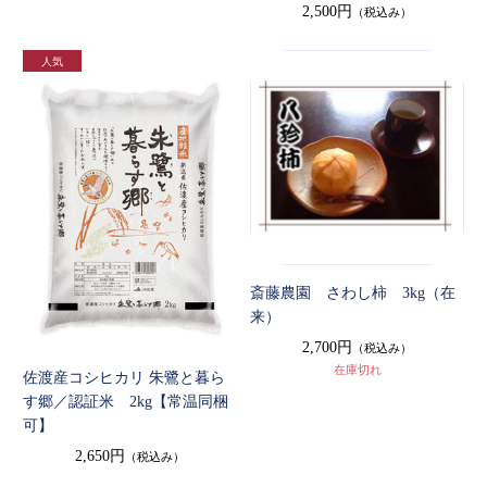
2,500円
（税込み）
斎藤農園 さわし柿 3kg（在
来）
2,700円
（税込み）
在庫切れ
佐渡産コシヒカリ 朱鷺と暮ら
す郷／認証米 2kg【常温同梱
可】
2,650円
（税込み）