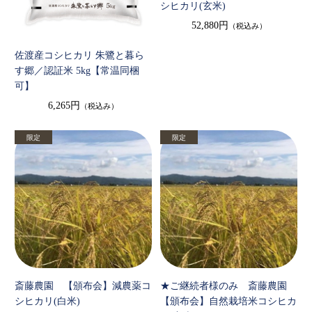
シヒカリ(玄米)
52,880円
（税込み）
佐渡産コシヒカリ 朱鷺と暮ら
す郷／認証米 5kg【常温同梱
可】
6,265円
（税込み）
斎藤農園 【頒布会】減農薬コ
★ご継続者様のみ 斎藤農園
シヒカリ(白米)
【頒布会】自然栽培米コシヒカ