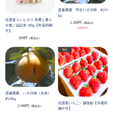
斎藤農園 早生ハネ渋柿 約10
kg
佐渡産コシヒカリ 朱鷺と暮ら
2,500円
（税込み）
す郷／認証米 300g【常温同梱
在庫切れ
可】
920円
（税込み）
斎藤農園 ハネ渋柿（在来）
約10kg
佐渡産いちご／越後姫【冷蔵同
2,500円
（税込み）
梱不可】