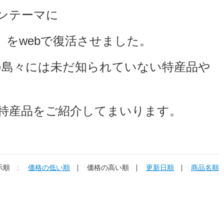
ンテーマに
をwebで復活させました。
6の島々には未だ知られていない
特産品や
特産品をご紹介してまいります。
示順 :
価格の低い順
価格の高い順
更新日順
商品名順